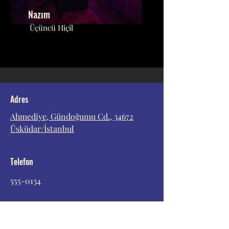
Nazım
​Üçüncü Hiçil
Adres
​Ahmediye, Gündoğumu Cd., 34672
Üsküdar/İstanbul
Telefon
555-0134
Follow