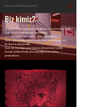
" ​ölüyoruz, demek ki yaşanılacak..."​​
Biz kimiz?
Üç kişiden oluşan yazar ve çizer ekibiyiz. Kalemimizden başka
hiçbir kurum ya da kuruluşa bağlı değiliz.
Şöyle bir baktık tren, metro, otobüs duraklarına...
Sizler, gözyaşı dökmekten ötesini beceremiyordunuz zira.
Bu duruma çok içerledik.
Evet, biz insanlığın grev sözcüsü olmaya karar verdik.
Burada, kaldırımlarda omuz kaçırdığınız kimselere
çarpacaksınız.