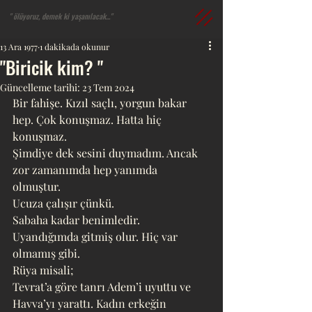
" ​ölüyoruz, demek ki yaşanılacak..."​​
13 Ara 1977
1 dakikada okunur
"Biricik kim? "
Güncelleme tarihi:
23 Tem 2024
Bir fahişe. Kızıl saçlı, yorgun bakar 
hep. Çok konuşmaz. Hatta hiç 
konuşmaz. 
Şimdiye dek sesini duymadım. Ancak 
zor zamanımda hep yanımda 
olmuştur. 
Ucuza çalışır çünkü. 
Sabaha kadar benimledir. 
Uyandığımda gitmiş olur. Hiç var 
olmamış gibi. 
Rüya misali;
Tevrat’a göre tanrı Adem’i uyuttu ve 
Havva’yı yarattı. Kadın erkeğin 