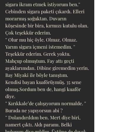
sigara ikram etmek istiyorum ben.''
Cebinden sigara paketi çıkardı. Elleri 
morarmış soğuktan. Duvarın 
köşesinde bir bira, kırmızı kutulu olan.
Çok teşekkür ederim.
'' Olur mu hiç öyle. Olmaz. Olmaz. 
Yarım sigara içmeni istemedim. ''
Teşekkür ederim. Gerek yoktu.
Mahçup olmuştum. Fay attı geçti 
ayaklarımdan. Dibine giremedim yerin.
Bay Miyaki ile böyle tanıştım.
Kendisi bayan kuaförüymüş. 35 sene 
olmuş.Sordum ben de, hangi kuaför 
diye.
'' Kırıkkale’de çalışıyorum normalde. ''
Burada ne yapıyorsun abi ? 
'' Dolandırıldım ben. Mert diye biri, 
namert çıktı. Aldı paramı. Belki 
bulurum diye geldim. Üstüne de dayak 