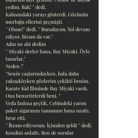
yedim. Bak! '' dedi. 
Kafasındaki yarayı gösterdi. Gözünün 
morluğu ellerini geçmişti.
'' Olsun!'' dedi. '' Buradayım. Yol devam 
ediyor. Biram da var.''
Adın ne abi dedim
'' Miyaki derler bana. Bay Miyaki. Öyle 
tanırlar.''
Neden ?
''Senin yaşlarındayken, hala daha 
yakışıklıyken gözlerim çekikti benim. 
Karate Kid filminde Bay Miyaki vardı. 
Ona benzetirlerdi beni. ''
Veda faslına geçtik. Cebindeki yarım 
paket sigaranın tamamını bana uzattı. 
Israr etti. 
'' İkram ediyorum. İçimden geldi '' dedi.
Kendini anlattı. Ben de sorular 