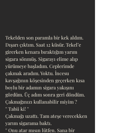
Tekelden son paramla bir kek aldım. 
Dışarı çıktım. Saat 12 küsür. Tekel’e 
girerken kenara bıraktığım yarım 
sigara sönmüş. Sigarayı elime alıp 
yürümeye başladım. Ceplerimde 
çakmak aradım. Yoktu. İncesu 
kavşağının köşesinden geçerken kısa 
boylu bir adamın sigara yakışını 
gördüm. Üç adım sonra geri döndüm. 
Çakmağınızı kullanabilir miyim ?
'' Tabii ki! ''
Çakmağı uzattı. Tam ateşe verecekken 
yarım sigarama baktı.
'' Onu atar mısın lütfen. Sana bir 